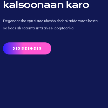
kalsoonaan karo
Deganaansho vpn si aad uhesho shabakadda waqti kasta
oo boos ah Ilaalinta sirta ah ee joogitaanka
DEGIS DEG DEG