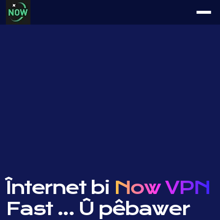
Înternet bi
Now VPN
Fast ...
Û pêbawer