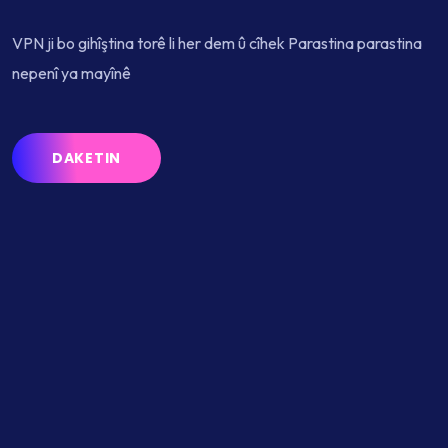
VPN ji bo gihîştina torê li her dem û cîhek Parastina parastina
nepenî ya mayînê
DAKETIN