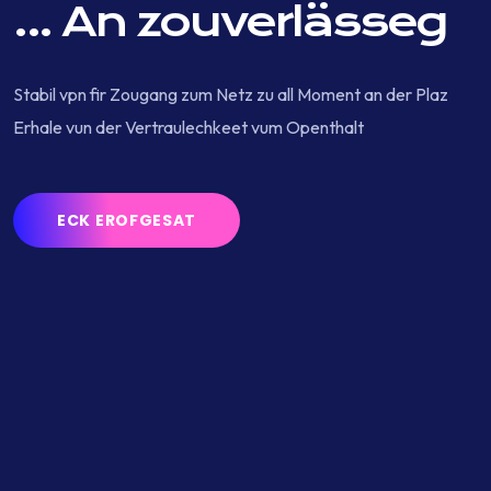
...
An zouverlässeg
Stabil vpn fir Zougang zum Netz zu all Moment an der Plaz
Erhale vun der Vertraulechkeet vum Openthalt
ECK EROFGESAT