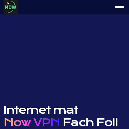
Internet mat
Now VPN
Fach Foll