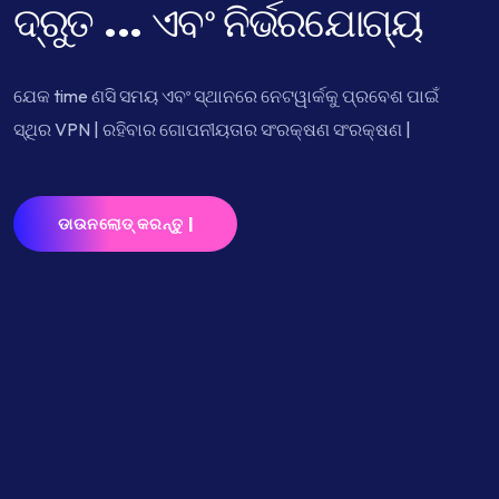
ଦ୍ରୁତ ...
ଏବଂ ନିର୍ଭରଯୋଗ୍ୟ
ଯେକ time ଣସି ସମୟ ଏବଂ ସ୍ଥାନରେ ନେଟୱାର୍କକୁ ପ୍ରବେଶ ପାଇଁ
ସ୍ଥିର VPN | ରହିବାର ଗୋପନୀୟତାର ସଂରକ୍ଷଣ ସଂରକ୍ଷଣ |
ଡାଉନଲୋଡ୍ କରନ୍ତୁ |