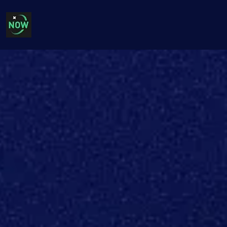
geno
VPN motegno mar donjo e mbui saa moro amor
Keto siri mar bedo kuno
GOLO KOA E MBUI