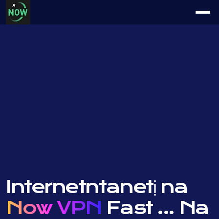
Internetntanetị na
Now VPN
Fast ...
Na