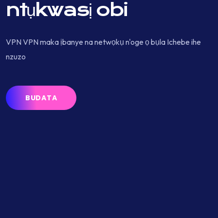
ntụkwasị obi
VPN VPN maka ịbanye na netwọkụ n'oge ọ bụla Ichebe ihe
nzuzo
BUDATA