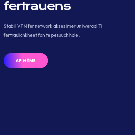
fertrauens
Stabiil VPN fer network akses imer un iweraal Ti
fertraulichkheet fon te pesuuch hale .
AP NËME